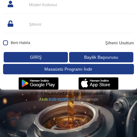
Müşteri Kodunuz
Şifreniz
Beni Hatırla
Şifremi Unuttum
GİRİŞ
Bayilik Başvurusu
Masaüstü Programı İndir
© 2026 AnadoluNeft A.Ş.
Tüm hakları saklıdır.
Akıllı
B2B Yazılımı
ile hazırlanmıştır.